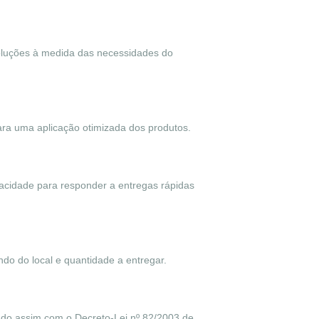
soluções à medida das necessidades do
ara uma aplicação otimizada dos produtos.
pacidade para responder a entregas rápidas
do do local e quantidade a entregar.
ndo assim com o Decreto-Lei nº 82/2003 de