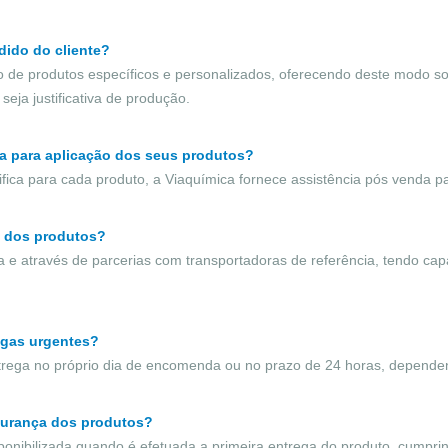
dido do cliente?
o de produtos específicos e personalizados, oferecendo deste modo 
seja justificativa de produção.
ca para aplicação dos seus produtos?
ica para cada produto, a Viaquímica fornece assistência pós venda p
a dos produtos?
ia e através de parcerias com transportadoras de referência, tendo ca
egas urgentes?
trega no próprio dia de encomenda ou no prazo de 24 horas, dependen
gurança dos produtos?
ponibilizada quando é efetuada a primeira entrega do produto, cumpri