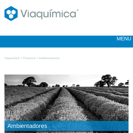
MENU
Viaquímica >
Produtos
> Ambientadores
Ambientadores