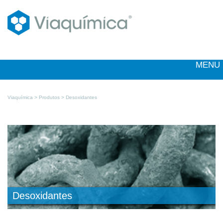
MENU
Viaquímica >
Produtos
> Desoxidantes
Desoxidantes